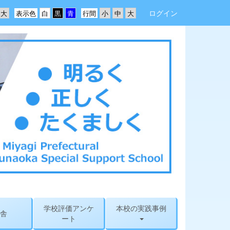
ログイン
表示色
行間
学校評価アンケ
本校の実践事例
舎
ート