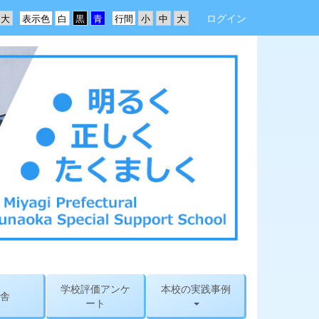
ログイン
表示色
行間
学校評価アンケ
本校の実践事例
舎
ート