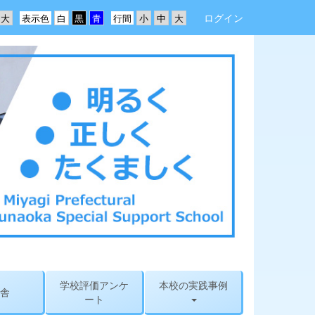
ログイン
表示色
行間
学校評価アンケ
本校の実践事例
舎
ート