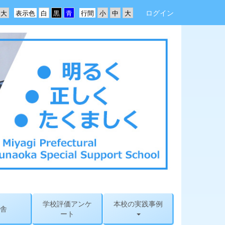
ログイン
表示色
行間
学校評価アンケ
本校の実践事例
舎
ート