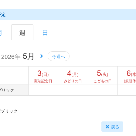
予定
月
週
日
5月
2026年
今週へ
3
4
5
6
(日)
(月)
(火)
(水
憲法記念日
みどりの日
こどもの日
(振替休
ブリック
パブリック
戻る