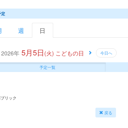
予定
月
週
日
5月5日
2026年
(火)
こどもの日
今日へ
予定一覧
パブリック
戻る