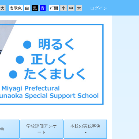
ログイン
表示色
行間
学校評価アンケ
本校の実践事例
舎
ート